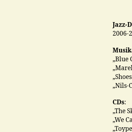
Jazz-
2006-2
Musika
„Blue 
„Mare
„Shoes
„Nils-
CDs
:
„The S
„We Ca
„Toype