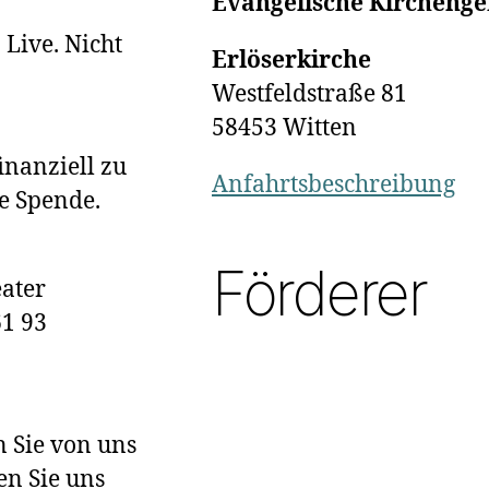
Evangelische Kircheng
Live. Nicht
Erlöserkirche
Westfeldstraße 81
58453 Witten
inanziell zu
Anfahrtsbeschreibung
ne Spende.
Förderer
ater
1 93
 Sie von uns
en Sie uns