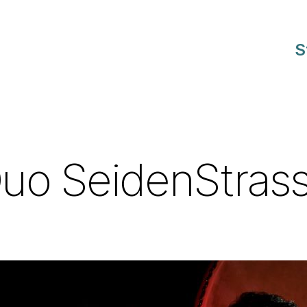
S
uo SeidenStras