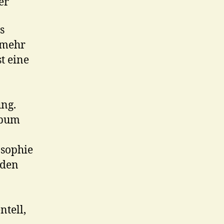
er
s
nmehr
t eine
ng.
lbum
osophie
iden
ntell,