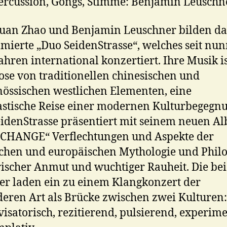
ercussion, Gongs, Stimme: Benjamin Leuschn
uan Zhao und Benjamin Leuschner bilden da
ierte „Duo SeidenStrasse“, welches seit nu
ahren international konzertiert. Ihre Musik is
se von traditionellen chinesischen und
nössischen westlichen Elementen, eine
stische Reise einer modernen Kulturbegegnu
idenStrasse präsentiert mit seinem neuen A
 CHANGE“ Verflechtungen und Aspekte der
schen und europäischen Mythologie und Phil
rischer Anmut und wuchtiger Rauheit. Die be
er laden ein zu einem Klangkonzert der
eren Art als Brücke zwischen zwei Kulturen:
isatorisch, rezitierend, pulsierend, experime