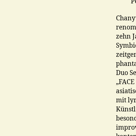
P
Chany
renomm
zehn J
Symbio
zeitge
phanta
Duo Se
„FACE
asiati
mit ly
Künstl
besond
improv