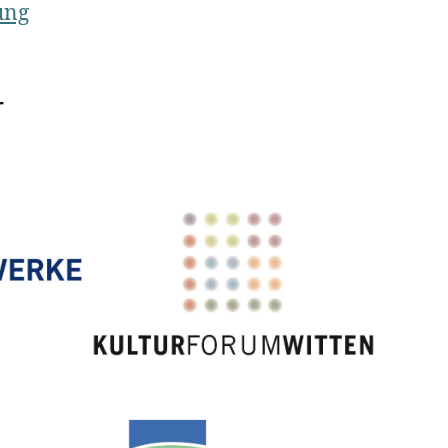
ung
r