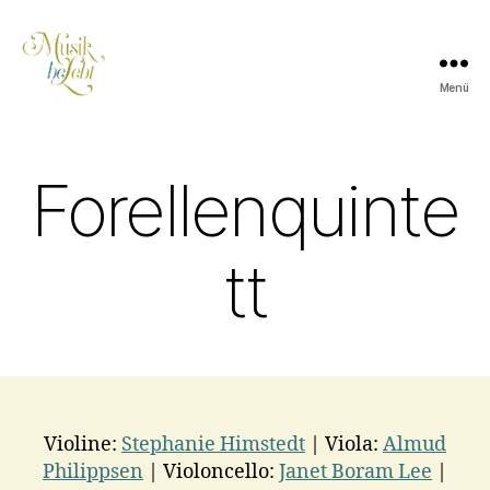
Menü
Musik
lebt
Forellenquinte
tt
Violine:
Stephanie Himstedt
| Viola:
Almud
Philippsen
| Violoncello:
Janet Boram Lee
|