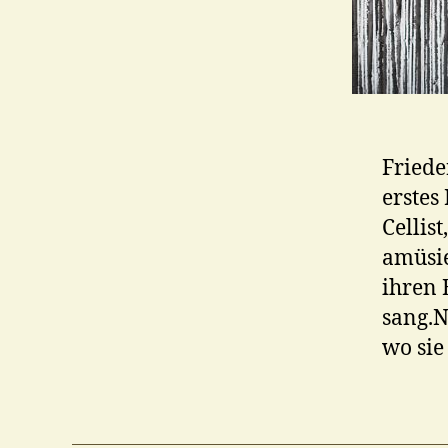
Friede
erstes
Cellis
amüsie
ihren 
sang.N
wo sie