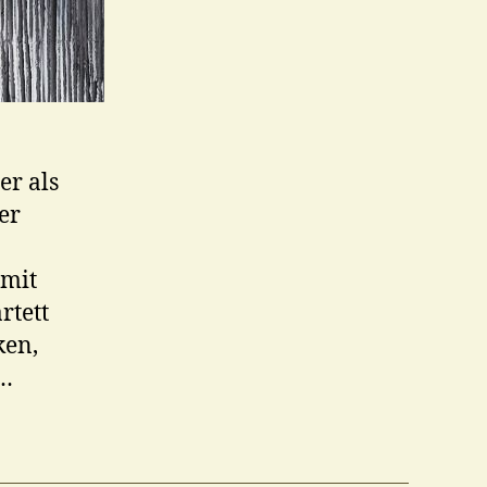
er als
er
 mit
rtett
ken,
,…