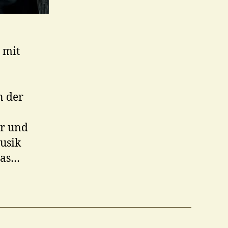
t mit
n der
er und
usik
mas…