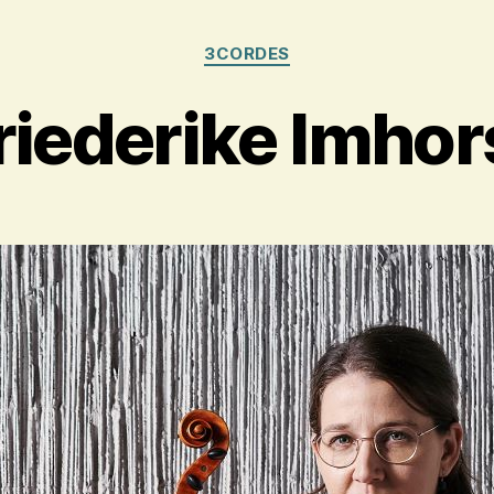
Kategorien
3CORDES
riederike Imhor