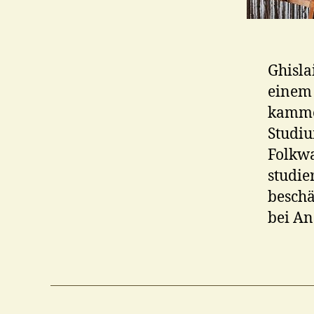
Ghislai
einem 
kamme
Studiu
Folkwa
studie
beschä
bei A